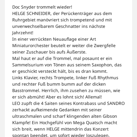
Doc Snyder trommelt wieder!
HELGE SCHNEIDER, der Perückenträger aus dem
Ruhrgebiet manövriert sich trompetend und mit
unverwechselbarem Geschnatter ins nächste
Jahrzehnt!
In einer verrückten Neuauflage einer Art
Miniaturorchester beutelt er weiter die Zwergfelle
seiner Zuschauer bis aufs Äußerste.
Mal haut er auf die Trommel, mal posaunt er ein
Sammelsurium von Tönen aus seinem Saxophon, das
er geschickt versteckt hält, bis es dran kommt.
Links Klavier, rechts Trompete, linker Fuß Rhythmus
und rechter Fuß bumm bumm auf der dicken
Basstrommel. Herrlich, ihm zusehen zu müssen, wie
er sich abmüht! Aber es lohnt sich! Allemal!
LEO zupft die 4 Saiten seines Kontrabass und SANDRO
zerhackt aufkeimende Gedanken mit seiner
ultraschmalen und scharf klingenden alten Gibson
Klampfe! Ein Hochgefühl von Mega Quatsch macht
sich breit, wenn HELGE mittendrin das Konzert
spontan beendet, um sofort wieder loszulegen.